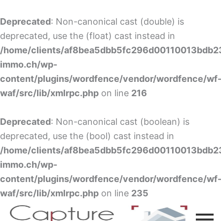
Aller
au
Deprecated
: Non-canonical cast (double) is
contenu
deprecated, use the (float) cast instead in
/home/clients/af8bea5dbb5fc296d00110013bdb23f
immo.ch/wp-
content/plugins/wordfence/vendor/wordfence/wf
waf/src/lib/xmlrpc.php
on line
216
Deprecated
: Non-canonical cast (boolean) is
deprecated, use the (bool) cast instead in
/home/clients/af8bea5dbb5fc296d00110013bdb23f
immo.ch/wp-
content/plugins/wordfence/vendor/wordfence/wf
waf/src/lib/xmlrpc.php
on line
235