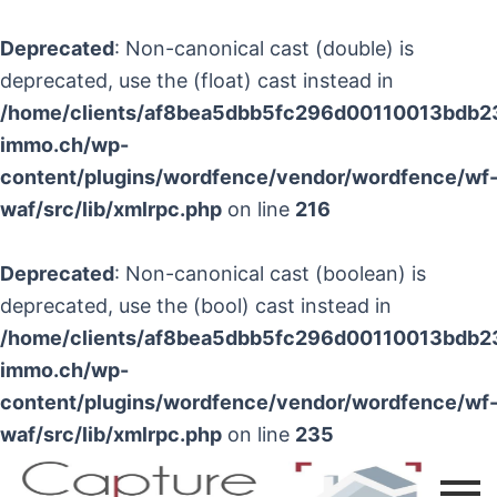
Aller
au
Deprecated
: Non-canonical cast (double) is
contenu
deprecated, use the (float) cast instead in
/home/clients/af8bea5dbb5fc296d00110013bdb23f
immo.ch/wp-
content/plugins/wordfence/vendor/wordfence/wf
waf/src/lib/xmlrpc.php
on line
216
Deprecated
: Non-canonical cast (boolean) is
deprecated, use the (bool) cast instead in
/home/clients/af8bea5dbb5fc296d00110013bdb23f
immo.ch/wp-
content/plugins/wordfence/vendor/wordfence/wf
waf/src/lib/xmlrpc.php
on line
235