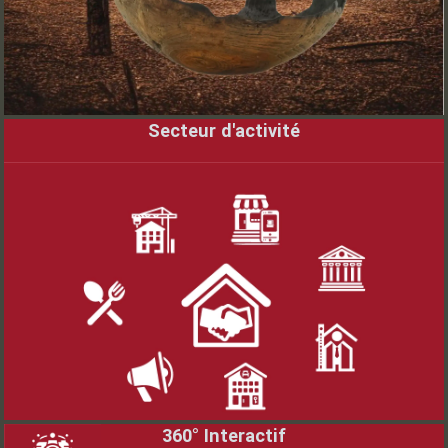
Captivantes et détaillées, nos photos packshot 360°
révèlent chaque aspect de vos produits. Idéal pour e-
commerce et catalogues.
Secteur d'activité
[obflink-text link="/secteurs-dactivite-
solutions-services-sur-mesure/"
label="Solutions Visuelles Innovantes
pour Tous Secteurs"]
De l'immobilier à l'architecture, en passant par la
construction, l'hôtellerie et la restauration, nos services
apportent une valeur ajoutée unique à chaque domaine.
360° Interactif