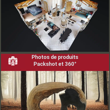
reinvente-visite-virtuelle-matterport/"
label="Explorez l'Immobilier
Autrement"]
Découvrez nos visites virtuelles, photos immobilières et
vidéos drone. Plongez dans l'expérience unique de nos
espaces en ligne!
Photos de produits
Packshot et 360°
[obflink-text link="/packshots-photos-
360-lart-visuel-produit/"
label="Packshots 360° : Votre Produit
Sous Tous les Angles"]