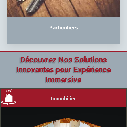
Particuliers
Découvrez Nos Solutions
Innovantes pour Expérience
Immersive
Immobilier
[obflink-text link="/immobilier-