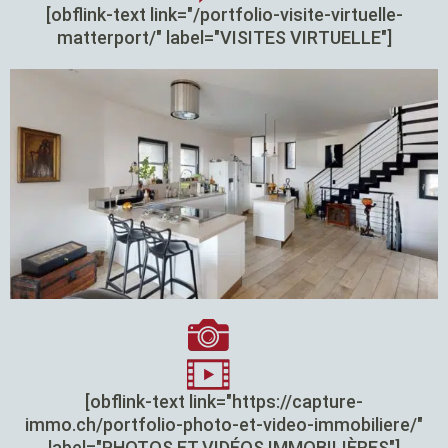
[obflink-text link="/portfolio-visite-virtuelle-
matterport/" label="VISITES VIRTUELLE"]
[obflink-text link="https://capture-
immo.ch/portfolio-photo-et-video-immobiliere/"
label="PHOTOS ET VIDÉOS IMMOBILIÈRES"]