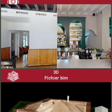
[obflink-text link="/vues-avant-apres-
360-interactives-et-drone-360/"
label="Avant/Après Travaux en 360°: La
Révolution Visuelle"]
Découvrez la transformation avec nos vues interactives
360° et drones. Visualisez l'évolution des espaces avant
et après les travaux!
3D
Fichier bim
[obflink-text link="/3d-tout-en-un-bim-
scans-modelisation-plus/" label="BIM,
Modélisation & Impression 3D: Réalité