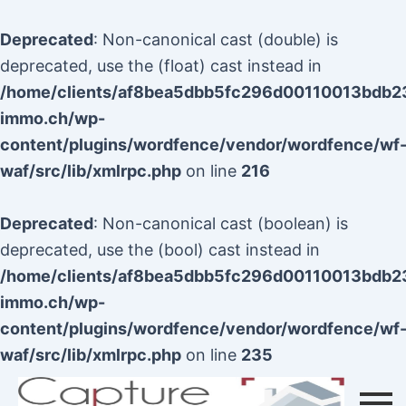
Aller
au
Deprecated
: Non-canonical cast (double) is
contenu
deprecated, use the (float) cast instead in
/home/clients/af8bea5dbb5fc296d00110013bdb23f
immo.ch/wp-
content/plugins/wordfence/vendor/wordfence/wf
waf/src/lib/xmlrpc.php
on line
216
Deprecated
: Non-canonical cast (boolean) is
deprecated, use the (bool) cast instead in
/home/clients/af8bea5dbb5fc296d00110013bdb23f
immo.ch/wp-
content/plugins/wordfence/vendor/wordfence/wf
waf/src/lib/xmlrpc.php
on line
235